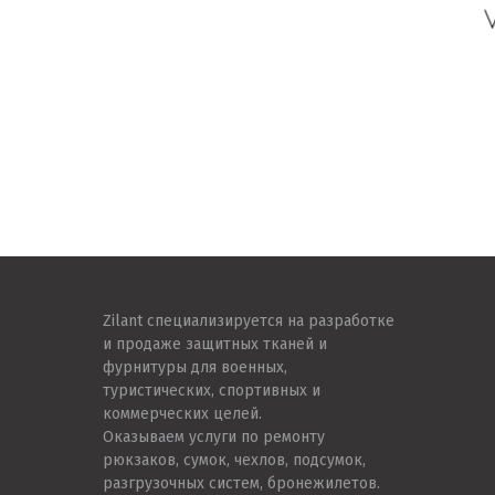
Zilant специализируется на разработке
и продаже защитных тканей и
фурнитуры для военных,
туристических, спортивных и
коммерческих целей.
Оказываем услуги по ремонту
рюкзаков, сумок, чехлов, подсумок,
разгрузочных систем, бронежилетов.