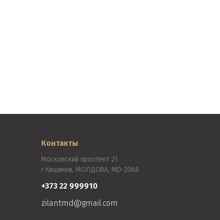
Контакты
Московский проспект 21
г.Кишинев, МОЛДОВА, MD-2068
+373 22 999910
zilantmd@gmail.com