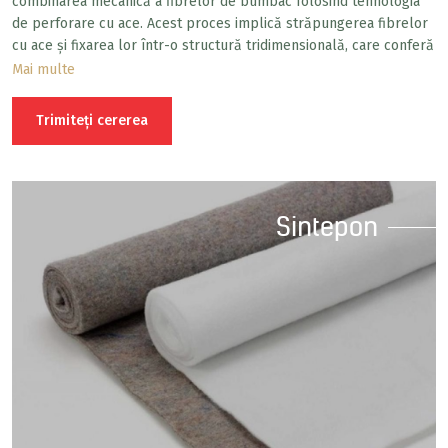
combinarea mecanică a fibrelor de bumbac folosind tehnologia
de perforare cu ace. Acest proces implică străpungerea fibrelor
cu ace și fixarea lor într-o structură tridimensională, care conferă
materialului rezistență și structură.
Mai multe
Trimiteți cererea
Sintepon