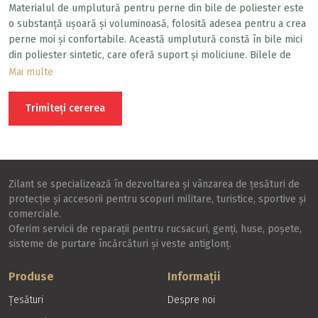
Materialul de umplutură pentru perne din bile de poliester este
o substanță ușoară și voluminoasă, folosită adesea pentru a crea
perne moi și confortabile. Această umplutură constă în bile mici
din poliester sintetic, care oferă suport și moliciune. Bilele de
poliester au o pufoșenie și volum mare, iar umplutura își
Mai multe
recapătă bine forma după comprimare. De obicei, bilele de
poliester sunt durabile și nu se deteriorează în timp.
Trimiteți cererea
Zilant se specializează în dezvoltarea și vânzarea de țesături de
protecție și accesorii pentru scopuri militare, turistice, sportive și
comerciale.
Oferim servicii de reparații pentru rucsacuri, genți, huse, poșete,
sisteme de purtare încărcături și veste antiglonț.
Produse
Informații
Țesături
Despre noi