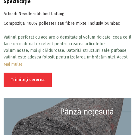
Specificație
Articol: Needle-stitched batting
Compoziția: 100% poliester sau fibre mixte, inclusiv bumbac
Vatinul perforat cu ace are o densitate și volum ridicate, ceea ce îl
face un material excelent pentru crearea articolelor
voluminoase, moi și călduroase. Datorită structurii sale pufoase,
vatinul este adesea folosit pentru izolarea îmbrăcămintei. Acest
tip de vatin poate fi utilizat și pentru tapițarea mobilierului,
Mai multe
crearea elementelor decorative și a panourilor, precum și pentru
confecționarea jucăriilor și a pernelor decorative.
Trimiteți cererea
Pânză nețesută