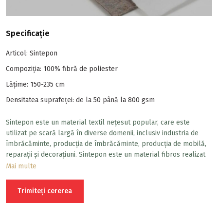
Specificație
Articol: Sintepon
Compoziția: 100% fibră de poliester
Lăţime: 150-235 cm
Densitatea suprafeței: de la 50 până la 800 gsm
Sintepon este un material textil nețesut popular, care este
utilizat pe scară largă în diverse domenii, inclusiv industria de
îmbrăcăminte, producția de îmbrăcăminte, producția de mobilă,
reparații și decorațiuni. Sintepon este un material fibros realizat
din fibre de poliester sau alte materiale sintetice combinate într-
Mai multe
o structură densă.
Trimiteți cererea