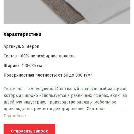
Характеристики
Артикул: Sintepon
Состав: 100% полиэфирное волокно
Ширина: 150-235 см
Поверхностная плотность: от 50 до 800 г/м²
Синтепон - это популярный нетканый текстильный материал,
который широко используется в различных сферах, включая
швейную индустрию, производство одежды, мебельное
производство, ремонт и декорирование. Синтепон
представляет собой волокнистый материал, изготовленный из
Подробнее
полиэфирных волокон или других синтетических материалов,
объединенных в плотную структуру.
Отправить запрос