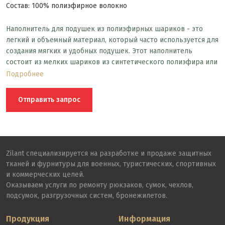
Состав: 100% полиэфирное волокно
Наполнитель для подушек из полиэфирных шариков - это
легкий и объемный материал, который часто используется для
создания мягких и удобных подушек. Этот наполнитель
состоит из мелких шариков из синтетического полиэфира или
полиэстера, которые предоставляют поддержку и мягкость.
Подробнее
Полиэфирные шарики обладают большой пушистостью и
объемом, наполнитель хорошо восстанавливает свою форму
Отправить запрос
после сжатия, Полиэфирные шарики обычно долговечны и не
разрушаются со временем.
Zilant специализируется на разработке и продаже защитных
тканей и фурнитуры для военных, туристических, спортивных
и коммерческих целей.
Оказываем услуги по ремонту рюкзаков, сумок, чехлов,
подсумок, разгрузочных систем, бронежилетов.
Продукция
Информация