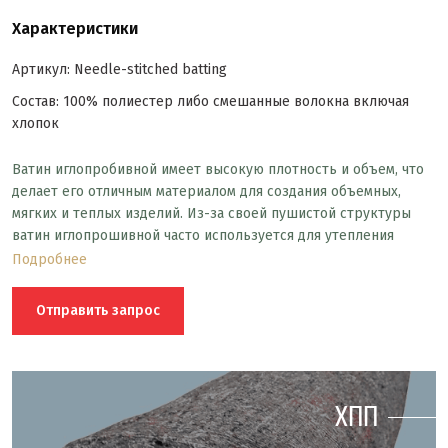
Характеристики
Артикул: Needle-stitched batting
Состав: 100% полиестер либо смешанные волокна включая
хлопок
Ватин иглопробивной имеет высокую плотность и объем, что
делает его отличным материалом для создания объемных,
мягких и теплых изделий. Из-за своей пушистой структуры
ватин иглопрошивной часто используется для утепления
одежды. Ватин иглопрошивной может быть использован для
Подробнее
обивки мебели, создания декоративных элементов и панно, а
также для изготовления игрушек и декоративных подушек.
Отправить запрос
ХПП