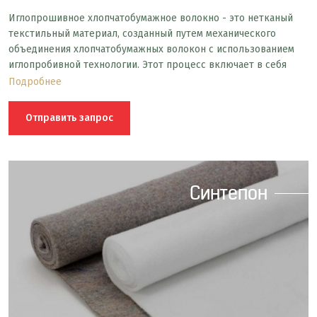
Иглопрошивное хлопчатобумажное волокно - это нетканый
текстильный материал, созданный путем механического
объединения хлопчатобумажных волокон с использованием
иглопробивной технологии. Этот процесс включает в себя
прокалывание волокон иглами и фиксацию их в трехмерной
Подробнее
структуре, что придает материалу прочность и структуру.
Отправить запрос
Синтепон