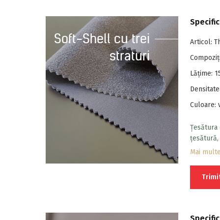
Specific
Soft-Shell cu trei
Articol: 
straturi
Compoziți
Lăţime: 
Densitate
Culoare: 
Țesătura 
țesătură,
caracteri
Mai mult
Trimi
Specific