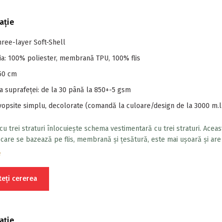
ație
Three-layer Soft-Shell
a: 100% poliester, membrană TPU, 100% flis
150 cm
a suprafeței: de la 30 până la 850+-5 gsm
vopsite simplu, decolorate (comandă la culoare/design de la 3000 m.l
cu trei straturi înlocuiește schema vestimentară cu trei straturi. Aceas
 care se bazează pe flis, membrană și țesătură, este mai ușoară și are
sticile de performanță ale îmbrăcămintei multistrat.
e
teți cererea
ație