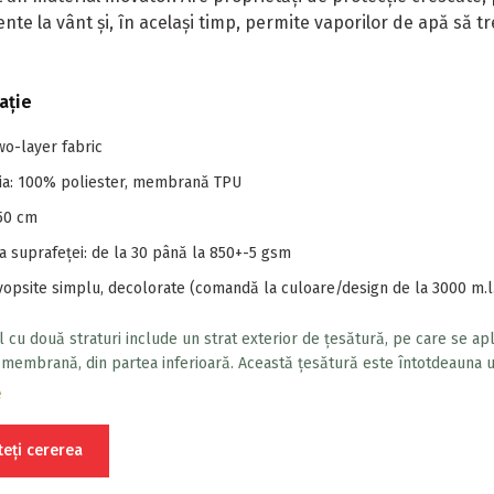
ente la vânt și, în același timp, permite vaporilor de apă să tr
ație
Two-layer fabric
ia: 100% poliester, membrană TPU
150 cm
a suprafeței: de la 30 până la 850+-5 gsm
vopsite simplu, decolorate (comandă la culoare/design de la 3000 m.l
l cu două straturi include un strat exterior de țesătură, pe care se ap
 membrană, din partea inferioară. Această țesătură este întotdeauna ut
ele cu căptușeală, deoarece căptușeala asigură o protecție adecvată
e
 împotriva înfundării și deteriorării mecanice.
teți cererea