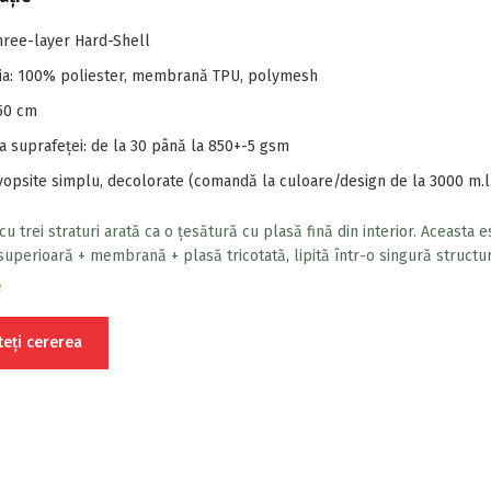
Three-layer Hard-Shell
ia: 100% poliester, membrană TPU, polymesh
150 cm
a suprafeței: de la 30 până la 850+-5 gsm
vopsite simplu, decolorate (comandă la culoare/design de la 3000 m.l
cu trei straturi arată ca o țesătură cu plasă fină din interior. Aceasta e
superioară + membrană + plasă tricotată, lipită într-o singură structu
o tehnologie specială de laminare. Plasa tricotată protejează membra
e
rea mecanică și de înfundare.
teți cererea