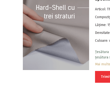
Hard-Shell cu
Articol: 
trei straturi
Compoziț
Lăţime: 
Densitate
Culoare: 
Țesătura 
țesătura 
folosind 
Mai mult
deteriora
Trimi