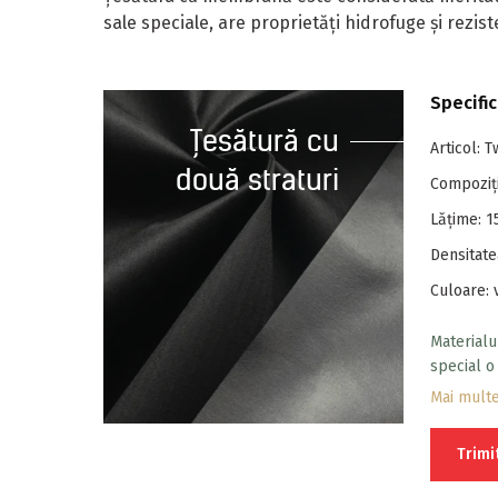
sale speciale, are proprietăți hidrofuge și rezist
Specific
Țesătură cu
Articol: 
două straturi
Compoziț
Lăţime: 
Densitate
Culoare: 
Materialu
special o
la produs
Mai mult
membranei
Trimi