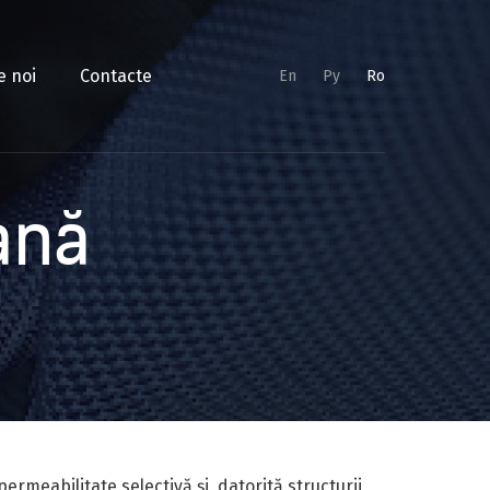
e noi
Contacte
En
Py
Ro
ană
rmeabilitate selectivă și, datorită structurii