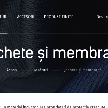
TURI
ACCESORI
PRODUSE FINITE
Despr
chete și membr
Acasa
Țesături
Jachete și membrană
 material inovator. Are proprietăți de protecție crescute, pe