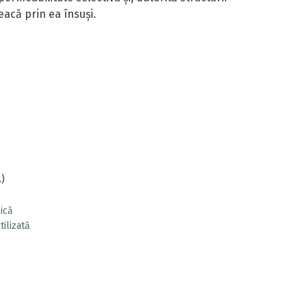
eacă prin ea însuși.
.)
lică
ilizată
 a