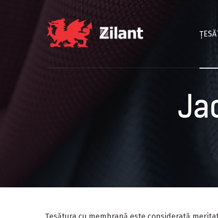
ȚESĂ
Ja
Țesătura cu membrană este considerată meritat un