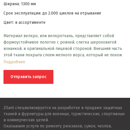
Ширина: 1300 мм
Срок эксплуатации: до 2.000 циклов на отрывание
Цвет: в ассортименте
Материал велкро, или велкроткань, представляет собой
формоустойчивое полотно с ровной, слегка шероховатой
изнанкой, и оригинальной лицевой стороной. Внешняя часть
этой ткани покрыта слоем мелкого ворса, который не похож
на ворс других материй. В целом велкроткань — это мягкая
Подробнее
часть липучки, которую часто вшивают в различные предметы
одежды и соединяют с жесткой стороной, зацепляющейся
Отправить запрос
мельчайшими пластиковыми крючками за кудрявый ворс
полотна велкро. Ворсом в виде микропетель хорошо
ощущается тактильно и зрительно.
Zilant специализируется на разработке и продаже защитных
тканей и фурнитуры для военных, туристических, спортивных
и коммерческих целей.
Оказываем услуги по ремонту рюкзаков, сумок, чехлов,